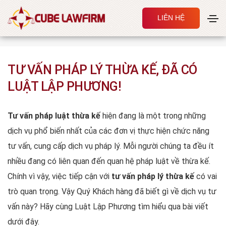
LIÊN HỆ
Trang chủ
TƯ VẤN PHÁP LÝ THỪA KẾ, ĐÃ CÓ LUẬT LẬP PHƯƠNG!
TƯ VẤN PHÁP LÝ THỪA KẾ, ĐÃ CÓ
LUẬT LẬP PHƯƠNG!
Tư vấn pháp luật thừa kế
hiện đang là một trong những
dịch vụ phổ biến nhất của các đơn vị thực hiện chức năng
tư vấn, cung cấp dịch vụ pháp lý. Mỗi người chúng ta đều ít
nhiều đang có liên quan đến quan hệ pháp luật về thừa kế.
Chính vì vậy, việc tiếp cận với
tư vấn pháp lý thừa kế
có vai
trò quan trọng. Vậy Quý Khách hàng đã biết gì về dịch vụ tư
vấn này? Hãy cùng Luật Lập Phương tìm hiểu qua bài viết
dưới đây.