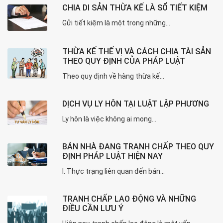
CHIA DI SẢN THỪA KẾ LÀ SỔ TIẾT KIỆM
Gửi tiết kiệm là một trong những...
THỪA KẾ THẾ VỊ VÀ CÁCH CHIA TÀI SẢN
THEO QUY ĐỊNH CỦA PHÁP LUẬT
Theo quy định về hàng thừa kế...
DỊCH VỤ LY HÔN TẠI LUẬT LẬP PHƯƠNG
Ly hôn là việc không ai mong...
BÁN NHÀ ĐANG TRANH CHẤP THEO QUY
ĐỊNH PHÁP LUẬT HIỆN NAY
I. Thực trạng liên quan đến bán...
TRANH CHẤP LAO ĐỘNG VÀ NHỮNG
ĐIỀU CẦN LƯU Ý