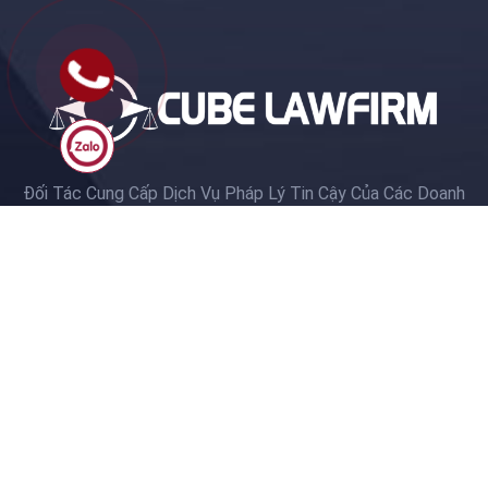
Đối Tác Cung Cấp Dịch Vụ Pháp Lý Tin Cậy Của Các Doanh
Nghiệp, Nhà Đầu Tư
© Copyright 2024
Luật Lập Phương
Lĩnh vực hình sự
Lĩnh vực thương mại
Lĩnh vực dân sự
Luật doanh nghiệp
Sở hữu trí tuệ
Tư vấn thu hồi nợ
Tư vấn đầu tư
Lĩnh vực đất đai