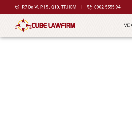
|
0902 5555 94
R7 Ba Vì, P.15 , Q10, TP.HCM
Trang chủ
Thông tin
VỀ