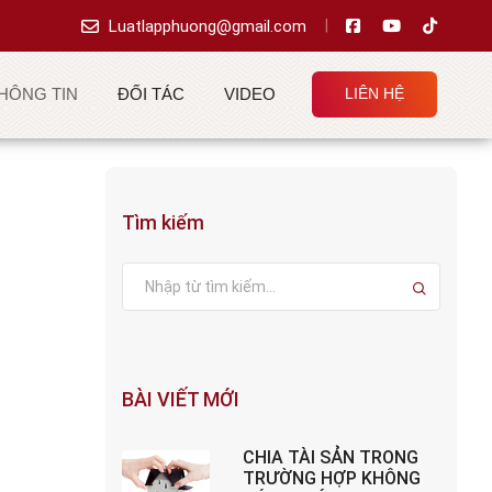
|
Luatlapphuong@gmail.com
Thông tin
HÔNG TIN
ĐỐI TÁC
VIDEO
LIÊN HỆ
Tìm kiếm
BÀI VIẾT MỚI
CHIA TÀI SẢN TRONG
TRƯỜNG HỢP KHÔNG