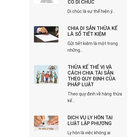
CÓ DI CHÚC
Di chúc là sự thể hiện ý...
CHIA DI SẢN THỪA KẾ
LÀ SỔ TIẾT KIỆM
Gửi tiết kiệm là một trong
những...
THỪA KẾ THẾ VỊ VÀ
CÁCH CHIA TÀI SẢN
THEO QUY ĐỊNH CỦA
PHÁP LUẬT
Theo quy định về hàng thừa
kế...
DỊCH VỤ LY HÔN TẠI
LUẬT LẬP PHƯƠNG
Ly hôn là việc không ai