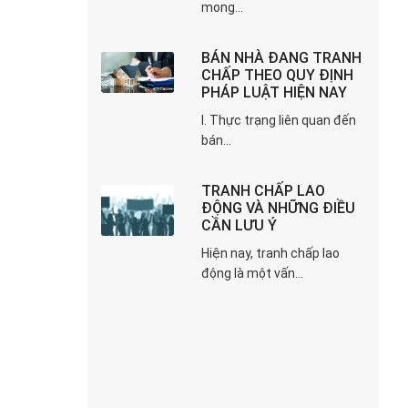
mong...
BÁN NHÀ ĐANG TRANH
CHẤP THEO QUY ĐỊNH
PHÁP LUẬT HIỆN NAY
I. Thực trạng liên quan đến
bán...
TRANH CHẤP LAO
ĐỘNG VÀ NHỮNG ĐIỀU
CẦN LƯU Ý
Hiện nay, tranh chấp lao
động là một vấn...